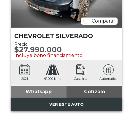
Comparar
CHEVROLET SILVERADO
Precio:
$27.990.000
Incluye bono financiamiento
2021
91.000 Kms
Gasolina
Automática
Whatsapp
Cotízalo
VER ESTE AUTO