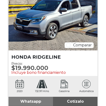
Comparar
HONDA RIDGELINE
Precio:
$19.990.000
Incluye bono financiamiento
2020
132.911 Kms
Gasolina
Automática
Whatsapp
Cotízalo