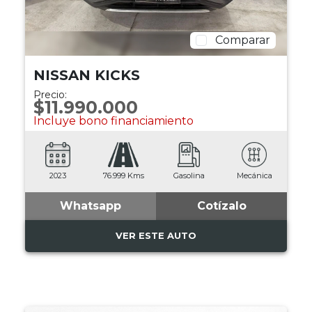
Comparar
NISSAN KICKS
Precio:
$11.990.000
Incluye bono financiamiento
2023
76.999 Kms
Gasolina
Mecánica
Whatsapp
Cotízalo
VER ESTE AUTO